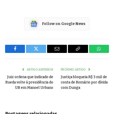
Follow on Google News
Facebook
Twitter
Email
Copy
WhatsA
Link
ARTIGO ANTERIOR
PRÓXIMO ARTIGO
Juiz ordena que indicado de
Justiça bloqueia R$ 3 mil de
Rueda volte à presidência do
conta de Romário por dívida
UB em Manoel Urbano
com Dunga
Postagens relacionadas