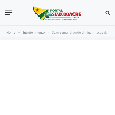
Home
Entretenimento
Sexo semanal pode diminuir riscos de morte prematura, diz pesquisa
»
»