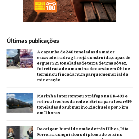
Últimas publicações
A caçamba de 240 toneladas da maior
escavadeira dragline já construída, capaz de
erguer 325 toneladas de terra de uma só vez,
foi retirada de uma mina de carvão em Ohio e
terminou fincada num parque memorial da
mineração
Marinha interrompeu o tráfego na BR-493 e
retirou trechos da rede elétrica para levar 619
toneladas do submarino Riachuelo por 5 km
em 11 horas
De origem humilde e mãe de três filhos, Rita
Ferreira conquistou o diploma de ensino