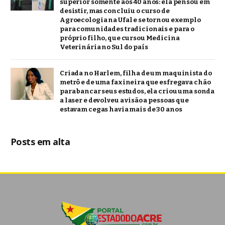
superior somente aos 40 anos: ela pensou em
desistir, mas concluiu o curso de
Agroecologia na Ufal e se tornou exemplo
para comunidades tradicionais e para o
próprio filho, que cursou Medicina
Veterinária no Sul do país
Criada no Harlem, filha de um maquinista do
metrô e de uma faxineira que esfregava chão
para bancar seus estudos, ela criou uma sonda
a laser e devolveu a visão a pessoas que
estavam cegas havia mais de 30 anos
Posts em alta