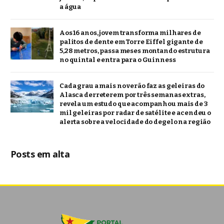
a água
Aos 16 anos, jovem transforma milhares de
palitos de dente em Torre Eiffel gigante de
5,28 metros, passa meses montando estrutura
no quintal e entra para o Guinness
Cada grau a mais no verão faz as geleiras do
Alasca derreterem por três semanas extras,
revela um estudo que acompanhou mais de 3
mil geleiras por radar de satélite e acendeu o
alerta sobre a velocidade do degelo na região
Posts em alta