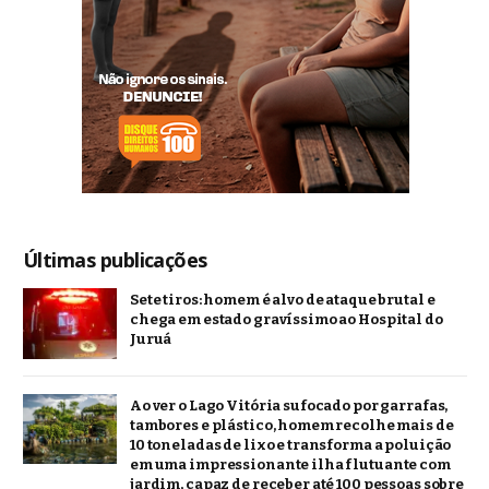
Últimas publicações
Sete tiros: homem é alvo de ataque brutal e
chega em estado gravíssimo ao Hospital do
Juruá
Ao ver o Lago Vitória sufocado por garrafas,
tambores e plástico, homem recolhe mais de
10 toneladas de lixo e transforma a poluição
em uma impressionante ilha flutuante com
jardim, capaz de receber até 100 pessoas sobre