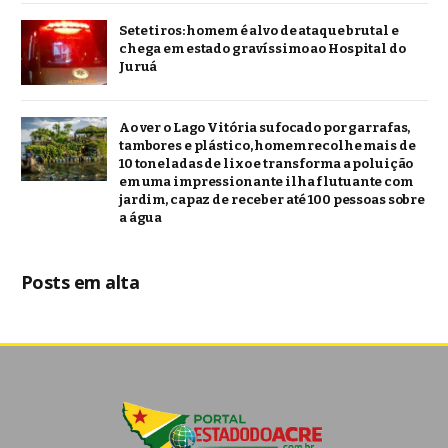
Sete tiros: homem é alvo de ataque brutal e
chega em estado gravíssimo ao Hospital do
Juruá
Ao ver o Lago Vitória sufocado por garrafas,
tambores e plástico, homem recolhe mais de
10 toneladas de lixo e transforma a poluição
em uma impressionante ilha flutuante com
jardim, capaz de receber até 100 pessoas sobre
a água
Posts em alta