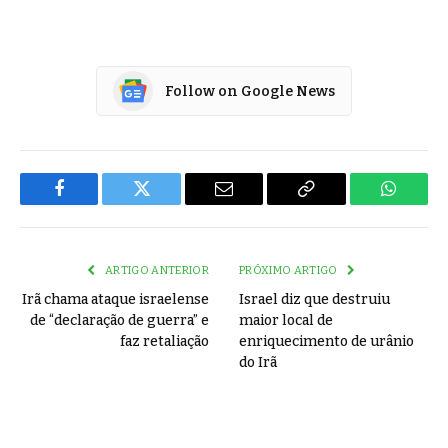
Follow on Google News
Facebook
Twitter
Email
Copy
WhatsA
Link
ARTIGO ANTERIOR
PRÓXIMO ARTIGO
Irã chama ataque israelense
Israel diz que destruiu
de “declaração de guerra” e
maior local de
faz retaliação
enriquecimento de urânio
do Irã