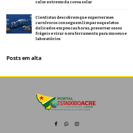
calor extremo da coroa solar
Cientistas descobrem que supervermes
carnívoros conseguem limpar esqueletos
delicados em poucas horas, preservar ossos
frágeis e virar nova ferramenta para museus e
laboratórios
Posts em alta
Facebook
WhatsApp
Instagram