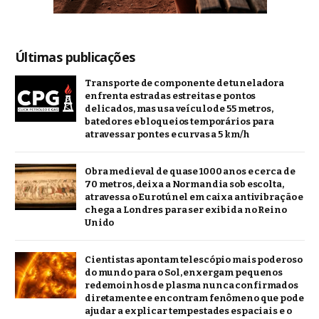
Últimas publicações
Transporte de componente de tuneladora
enfrenta estradas estreitas e pontos
delicados, mas usa veículo de 55 metros,
batedores e bloqueios temporários para
atravessar pontes e curvas a 5 km/h
Obra medieval de quase 1000 anos e cerca de
70 metros, deixa a Normandia sob escolta,
atravessa o Eurotúnel em caixa antivibração e
chega a Londres para ser exibida no Reino
Unido
Cientistas apontam telescópio mais poderoso
do mundo para o Sol, enxergam pequenos
redemoinhos de plasma nunca confirmados
diretamente e encontram fenômeno que pode
ajudar a explicar tempestades espaciais e o