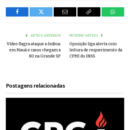
Facebook
Twitter
Email
Copy
WhatsA
Link
ARTIGO ANTERIOR
PRÓXIMO ARTIGO
Vídeo flagra ataque a ônibus
Oposição liga alerta com
em Mauá e casos chegam a
leitura de requerimento da
80 na Grande SP
CPMI do INSS
Postagens relacionadas