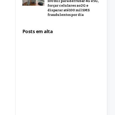
100 mil para derrubar 4G e 5G,
forçar celulares ao 2G e
disparar até 100 mil SMS
fraudulentos por dia
Posts em alta