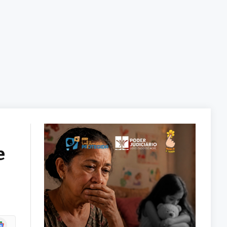
e
ogle