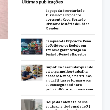
Últimas publicações
Espaço da Secretaria de
Turismo na Expoacre
apresenta Croa, Serra do
Divisor e história de Chico
Mendes
Campeão da Expoacre: Peão
de Feijó vence Rodeio em
Touros e garante vaga na
Festa do Peão de Barretos
Impedida de estudar quando
criança, mulher trabalha
desde os 6 anos, cria 9 filhos,
ajuda filha a se formar e aos
90 consegue assinar o
próprio RG pela primeira vez
Golpe da antena falsa usa
equipamento de mais de R$