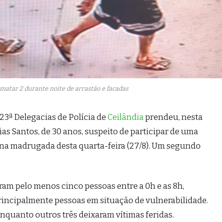
matar 2 durante noite de arrastão e facadas
23ª Delegacias de Polícia de
Ceilândia
prendeu, nesta
ias Santos, de 30 anos, suspeito de participar de uma
, na madrugada desta quarta-feira (27/8). Um segundo
aram pelo menos cinco pessoas entre a 0h e as 8h,
rincipalmente pessoas em situação de vulnerabilidade.
nquanto outros três deixaram vítimas feridas.