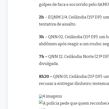
golpes de faca e socorrido pelo SAMU
2h
– EQNM 2/4, Ceilândia (15ª DP): 
tentativa de assalto.
3h
– QNN 02, Ceilândia (15ª DP): um 
abdômen após reagir a um roubo; seg
7h –
QNN 12, Ceilândia Norte (23ª DP)
divulgada.
8h20 –
QNN 01, Ceilândia (15ª DP): u
recusar a entregar dinheiro; testemu
4 imagens