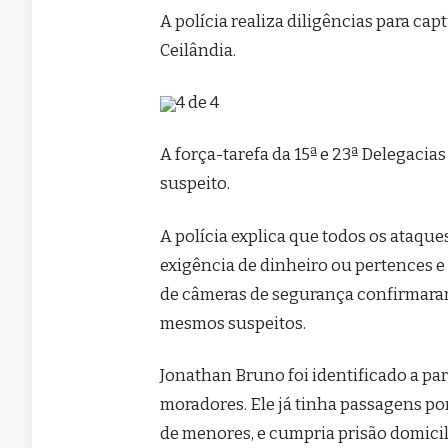
A polícia realiza diligências para c
Ceilândia.
4 de 4
A força-tarefa da 15ª e 23ª Delegacia
suspeito.
A polícia explica que todos os ataqu
exigência de dinheiro ou pertences e
de câmeras de segurança confirmaram
mesmos suspeitos.
Jonathan Bruno foi identificado a pa
moradores. Ele já tinha passagens por
de menores, e cumpria prisão domicili