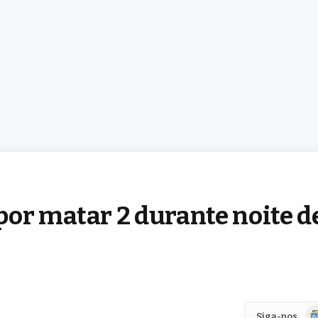
por matar 2 durante noite d
Go
Siga-nos