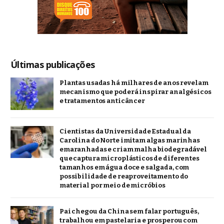
Últimas publicações
Plantas usadas há milhares de anos revelam
mecanismo que poderá inspirar analgésicos
e tratamentos anticâncer
Cientistas da Universidade Estadual da
Carolina do Norte imitam algas marinhas
emaranhadas e criam malha biodegradável
que captura microplásticos de diferentes
tamanhos em água doce e salgada, com
possibilidade de reaproveitamento do
material por meio de micróbios
Pai chegou da China sem falar português,
trabalhou em pastelaria e prosperou com