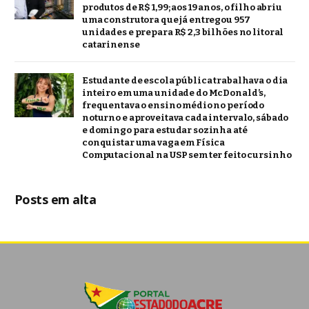
produtos de R$ 1,99; aos 19 anos, o filho abriu
uma construtora que já entregou 957
unidades e prepara R$ 2,3 bilhões no litoral
catarinense
Estudante de escola pública trabalhava o dia
inteiro em uma unidade do McDonald’s,
frequentava o ensino médio no período
noturno e aproveitava cada intervalo, sábado
e domingo para estudar sozinha até
conquistar uma vaga em Física
Computacional na USP sem ter feito cursinho
Posts em alta