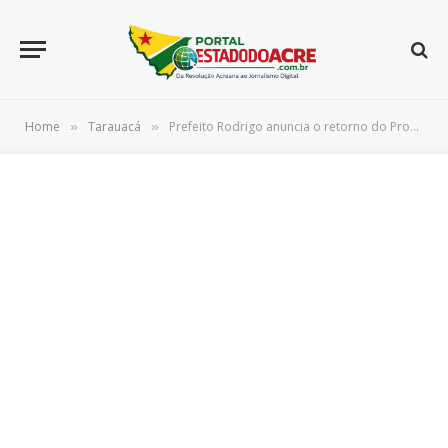
Home
Tarauacá
Prefeito Rodrigo anuncia o retorno do Programa Ilumina Tarauacá, que fez muito sucesso em sua gestão anterior
»
»