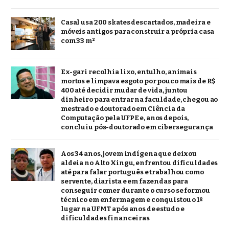
Casal usa 200 skates descartados, madeira e
móveis antigos para construir a própria casa
com 33 m²
Ex-gari recolhia lixo, entulho, animais
mortos e limpava esgoto por pouco mais de R$
400 até decidir mudar de vida, juntou
dinheiro para entrar na faculdade, chegou ao
mestrado e doutorado em Ciência da
Computação pela UFPE e, anos depois,
concluiu pós-doutorado em cibersegurança
Aos 34 anos, jovem indígena que deixou
aldeia no Alto Xingu, enfrentou dificuldades
até para falar português e trabalhou como
servente, diarista e em fazendas para
conseguir comer durante o curso se formou
técnico em enfermagem e conquistou o 1º
lugar na UFMT após anos de estudo e
dificuldades financeiras