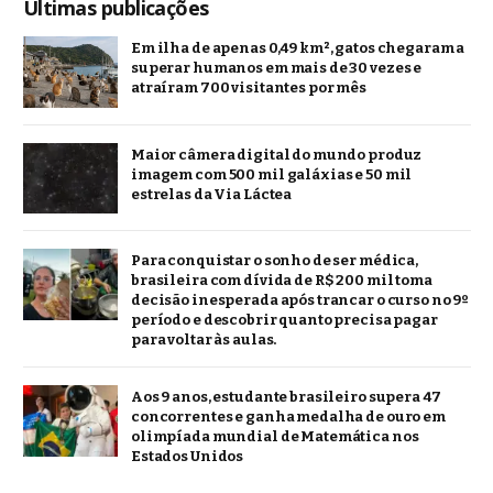
Últimas publicações
Em ilha de apenas 0,49 km², gatos chegaram a
superar humanos em mais de 30 vezes e
atraíram 700 visitantes por mês
Maior câmera digital do mundo produz
imagem com 500 mil galáxias e 50 mil
estrelas da Via Láctea
Para conquistar o sonho de ser médica,
brasileira com dívida de R$ 200 mil toma
decisão inesperada após trancar o curso no 9º
período e descobrir quanto precisa pagar
para voltar às aulas.
Aos 9 anos, estudante brasileiro supera 47
concorrentes e ganha medalha de ouro em
olimpíada mundial de Matemática nos
Estados Unidos