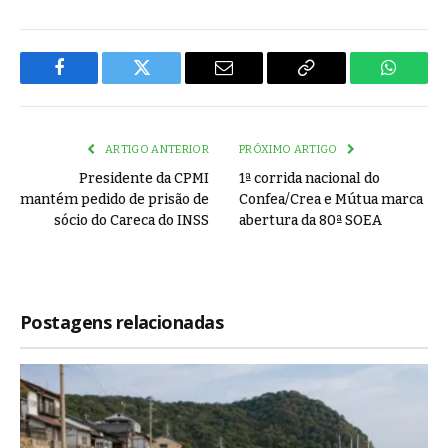
Facebook
Twitter
Email
Copy
WhatsA
Link
ARTIGO ANTERIOR
PRÓXIMO ARTIGO
Presidente da CPMI
1ª corrida nacional do
mantém pedido de prisão de
Confea/Crea e Mútua marca
sócio do Careca do INSS
abertura da 80ª SOEA
Postagens relacionadas