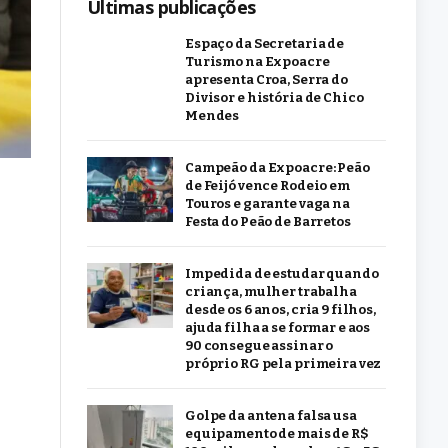
Últimas publicações
Espaço da Secretaria de
Turismo na Expoacre
apresenta Croa, Serra do
Divisor e história de Chico
Mendes
Campeão da Expoacre: Peão
de Feijó vence Rodeio em
Touros e garante vaga na
Festa do Peão de Barretos
Impedida de estudar quando
criança, mulher trabalha
desde os 6 anos, cria 9 filhos,
ajuda filha a se formar e aos
90 consegue assinar o
próprio RG pela primeira vez
Golpe da antena falsa usa
equipamento de mais de R$