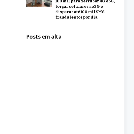
100 mil para derrubar 4G e 5G,
forçar celulares ao 2G e
disparar até 100 mil SMS
fraudulentos por dia
Posts em alta