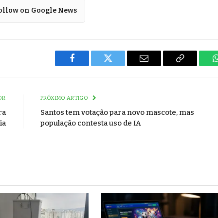
ollow on Google News
Facebook
Twitter
Email
Copy
Link
OR
PRÓXIMO ARTIGO
ra
Santos tem votação para novo mascote, mas
ia
população contesta uso de IA