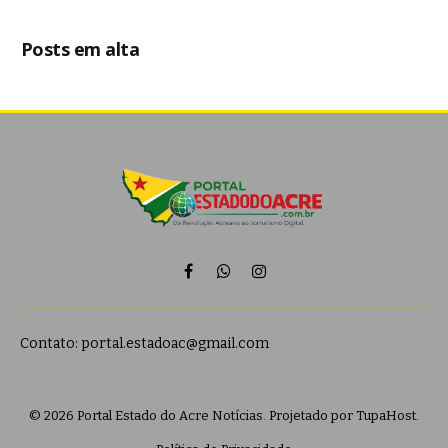
Posts em alta
Facebook
WhatsApp
Instagram
Contato:
portal.estadoac@gmail.com
© 2026 Portal Estado do Acre Notícias. Projetado por
TupaHost
.