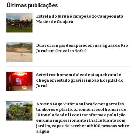
Últimas publicações
Estrela do Juruá é campeão do Campeonato
Master de Guajará
Duas crianças desaparecem nas águas do Rio
Juruá em Cruzeiro do Sul
Sete tiros: homem é alvo de ataque brutal e
chega em estado gravíssimo ao Hospital do
Juruá
Ao ver o Lago Vitória sufocado por garrafas,
tambores e plástico, homem recolhe mais de
10 toneladas de lixo e transforma a poluição
em uma impressionante ilha flutuante com
jardim, capaz de receber até 100 pessoas sobre
a água