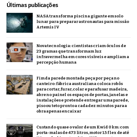
Últimas publicações
NASA transforma piscina gigante em solo
lunar para preparar astronautas para missão
Artemis IV
Nova tecnologia: cientistas criam óculos de
23 gramas que transformam luz
infravermelha em cores visíveis e ampliam a
percepção humana
Fim da parede montada peça por peça no
canteiro: fábrica australiana coloca robôs
para cortar, furar, colar e parafusar madeira,
abre no painel os espaços de portas, janelas e
instalações e pretende entregar uma parede,
piso ou teto pronto a cada dez minutos para a
obra apenas encaixar
Custando quase o valor de um Kwid 0 km: com
porta-malas de 473 litros, motor 1.5 flex de até