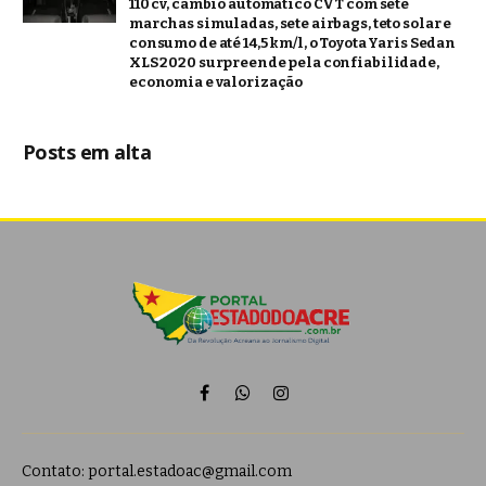
110 cv, câmbio automático CVT com sete
marchas simuladas, sete airbags, teto solar e
consumo de até 14,5 km/l, o Toyota Yaris Sedan
XLS 2020 surpreende pela confiabilidade,
economia e valorização
Posts em alta
Facebook
WhatsApp
Instagram
Contato:
portal.estadoac@gmail.com