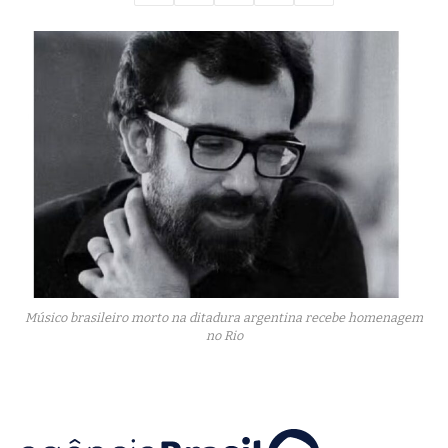
Músico brasileiro morto na ditadura argentina recebe homenagem
no Rio