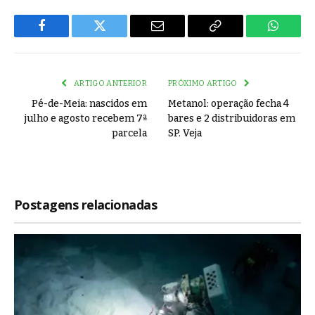
Facebook
Twitter
Email
Copy
WhatsA
Link
ARTIGO ANTERIOR
PRÓXIMO ARTIGO
Pé-de-Meia: nascidos em
Metanol: operação fecha 4
julho e agosto recebem 7ª
bares e 2 distribuidoras em
parcela
SP. Veja
Postagens relacionadas