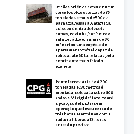
União Soviética construiu um
veículo sobre esteiras de 35
toneladas e mais de 500 cv
para atravessar a Antártida,
colocou dentro dele seis
camas, cozinha, banheiro e
sala de rádio em mais de 30
m² e criou uma espécie de
apartamento móvel capaz de
rebocar até 60 toneladas pelo
continente mais frio do
planeta
Ponte ferroviária de 4.200
toneladas e 130 metros é
montada, colocada sobre 608
rodas e “dirigida” inteira até
a posição definitiva em
operação que levou cerca de
três horas e terminou com a
rodovia liberada 13 horas
antes do previsto