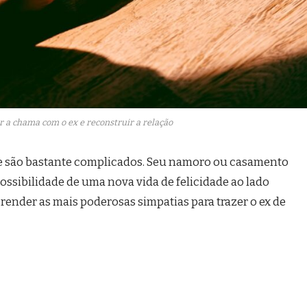
r a chama com o ex e reconstruir a relação
 são bastante complicados. Seu namoro ou casamento
ossibilidade de uma nova vida de felicidade ao lado
ender as mais poderosas simpatias para trazer o ex de