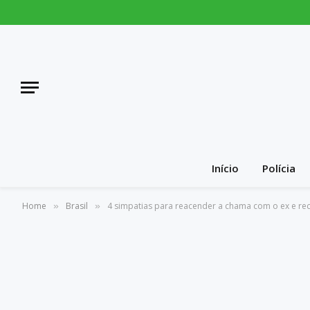
Início
Polícia
Home
Brasil
4 simpatias para reacender a chama com o ex e rec
»
»