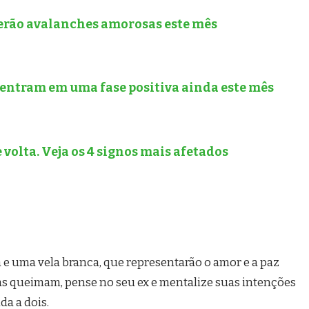
 terão avalanches amorosas este mês
 entram em uma fase positiva ainda este mês
 volta. Veja os 4 signos mais afetados
e uma vela branca, que representarão o amor e a paz
elas queimam, pense no seu ex e mentalize suas intenções
da a dois.