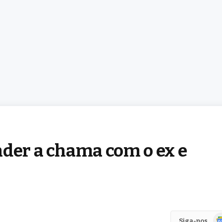
nder a chama com o ex e
Go
Siga-nos