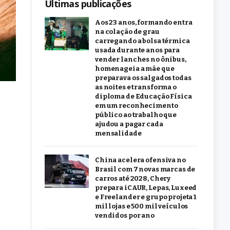
Últimas publicações
Aos 23 anos, formando entra
na colação de grau
carregando a bolsa térmica
usada durante anos para
vender lanches no ônibus,
homenageia a mãe que
preparava os salgados todas
as noites e transforma o
diploma de Educação Física
em um reconhecimento
público ao trabalho que
ajudou a pagar cada
mensalidade
China acelera ofensiva no
Brasil com 7 novas marcas de
carros até 2028, Chery
prepara iCAUR, Lepas, Luxeed
e Freelander e grupo projeta 1
mil lojas e 500 mil veículos
vendidos por ano