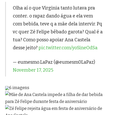
Olha aí o que Virginia tanto lutava pra
conter.. o rapaz dando água e ela vem
com bebida, teve q a mãe dela intervir. Pq
vc quer Zé Felipe bêbado garota? Qual é a
tua? Como posso apoiar Ana Castela
desse jeito?
pic.twitter.com/yoSineOdSa
— eumesmo.LaPaz (@eumesm0LaPaz)
November 17, 2025
6 imagens