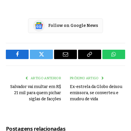
Follow on Google News
Facebook
Twitter
Email
Copy
WhatsA
Link
ARTIGO ANTERIOR
PRÓXIMO ARTIGO
Salvador vai multar em R$
Ex-estrela da Globo deixou
21 mil para quem pichar
emissora, se converteu e
siglas de facções
mudou de vida
Postagens relacionadas