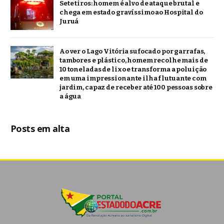
Sete tiros: homem é alvo de ataque brutal e
chega em estado gravíssimo ao Hospital do
Juruá
Ao ver o Lago Vitória sufocado por garrafas,
tambores e plástico, homem recolhe mais de
10 toneladas de lixo e transforma a poluição
em uma impressionante ilha flutuante com
jardim, capaz de receber até 100 pessoas sobre
a água
Posts em alta