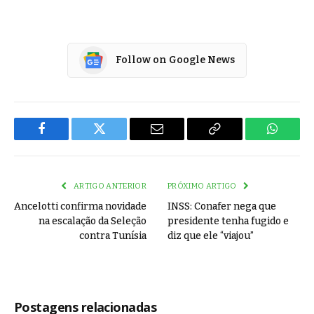
Follow on Google News
Facebook
Twitter
Email
Copy
WhatsA
Link
ARTIGO ANTERIOR
PRÓXIMO ARTIGO
Ancelotti confirma novidade
INSS: Conafer nega que
na escalação da Seleção
presidente tenha fugido e
contra Tunísia
diz que ele “viajou”
Postagens relacionadas