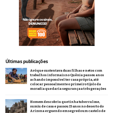
Últimas publicações
Avó que sustentava duas filhas e netos com
trabalhos informais no Quênia passou anos
achando impossível ter casa própria, até
colocar pessoalmente o primeiro tijolo da
moradia que daria segurança a três gerações
Homem descobriu que tinha tuberculose,
sumiu de casa e passou 15 anos no deserto do
Arizona erguendo em segredo um castelo de