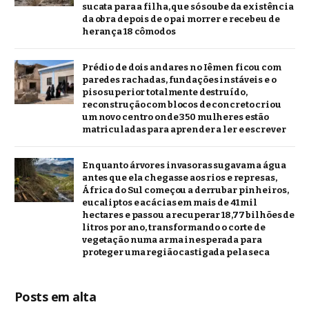
sucata para a filha, que só soube da existência
da obra depois de o pai morrer e recebeu de
herança 18 cômodos
Prédio de dois andares no Iêmen ficou com
paredes rachadas, fundações instáveis e o
piso superior totalmente destruído,
reconstrução com blocos de concreto criou
um novo centro onde 350 mulheres estão
matriculadas para aprender a ler e escrever
Enquanto árvores invasoras sugavam a água
antes que ela chegasse aos rios e represas,
África do Sul começou a derrubar pinheiros,
eucaliptos e acácias em mais de 41 mil
hectares e passou a recuperar 18,77 bilhões de
litros por ano, transformando o corte de
vegetação numa arma inesperada para
proteger uma região castigada pela seca
Posts em alta