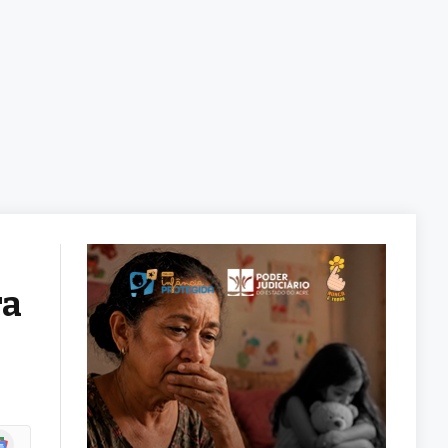
ra
ogle