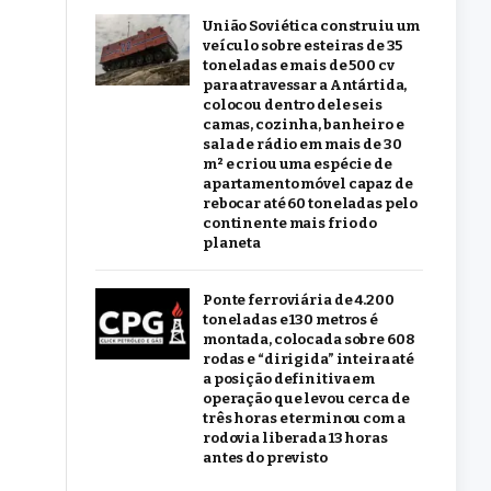
União Soviética construiu um
veículo sobre esteiras de 35
toneladas e mais de 500 cv
para atravessar a Antártida,
colocou dentro dele seis
camas, cozinha, banheiro e
sala de rádio em mais de 30
m² e criou uma espécie de
apartamento móvel capaz de
rebocar até 60 toneladas pelo
continente mais frio do
planeta
Ponte ferroviária de 4.200
toneladas e 130 metros é
montada, colocada sobre 608
rodas e “dirigida” inteira até
a posição definitiva em
operação que levou cerca de
três horas e terminou com a
rodovia liberada 13 horas
antes do previsto