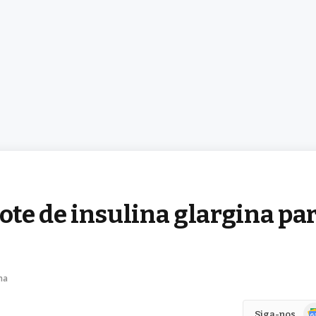
lote de insulina glargina pa
ma
Go
Siga-nos