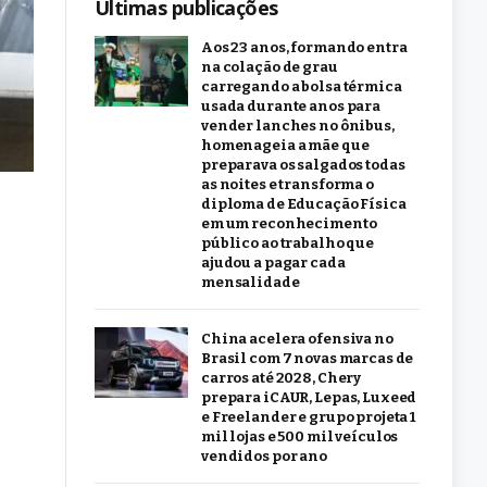
Últimas publicações
Aos 23 anos, formando entra
na colação de grau
carregando a bolsa térmica
usada durante anos para
vender lanches no ônibus,
homenageia a mãe que
preparava os salgados todas
as noites e transforma o
diploma de Educação Física
em um reconhecimento
público ao trabalho que
ajudou a pagar cada
mensalidade
China acelera ofensiva no
Brasil com 7 novas marcas de
carros até 2028, Chery
prepara iCAUR, Lepas, Luxeed
e Freelander e grupo projeta 1
mil lojas e 500 mil veículos
vendidos por ano