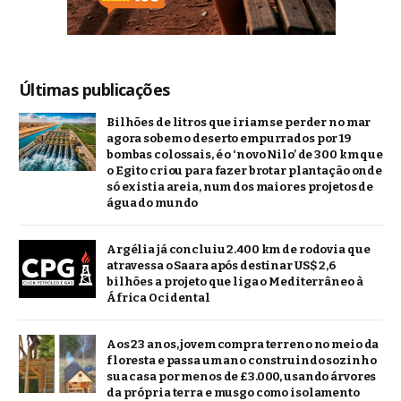
Últimas publicações
Bilhões de litros que iriam se perder no mar
agora sobem o deserto empurrados por 19
bombas colossais, é o ‘novo Nilo’ de 300 km que
o Egito criou para fazer brotar plantação onde
só existia areia, num dos maiores projetos de
água do mundo
Argélia já concluiu 2.400 km de rodovia que
atravessa o Saara após destinar US$ 2,6
bilhões a projeto que liga o Mediterrâneo à
África Ocidental
Aos 23 anos, jovem compra terreno no meio da
floresta e passa um ano construindo sozinho
sua casa por menos de £3.000, usando árvores
da própria terra e musgo como isolamento