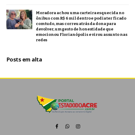
Moradora achou uma carteira esquecida no
ônibus com R$ 6 mil dentro e podia ter ficado
com tudo, mas correu atrás da dona para
devolver, um gesto de honestidade que
emocionou Florianópolis e virou assunto nas
redes
Posts em alta
Facebook
WhatsApp
Instagram