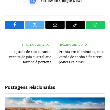
Follow on Google News
Facebook
Twitter
Email
Copy
WhatsA
Link
ARTIGO ANTERIOR
PRÓXIMO ARTIGO
Igual a de restaurante:
Pronta em 10 minutos, esta
receita de pão australiano
versão de sonho é fit e tem
fofinho é perfeita
poucas calorias
Postagens relacionadas