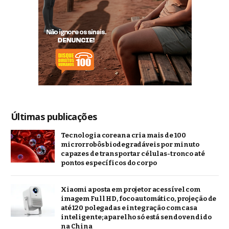
Últimas publicações
Tecnologia coreana cria mais de 100
microrrobôs biodegradáveis por minuto
capazes de transportar células-tronco até
pontos específicos do corpo
Xiaomi aposta em projetor acessível com
imagem Full HD, foco automático, projeção de
até 120 polegadas e integração com casa
inteligente; aparelho só está sendo vendido
na China