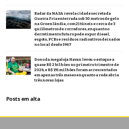
Radar da NASA revela cidade secreta da
Guerra Fria enterrada sob 30 metros de gelo
na Groenlândia, com 21 túneis e cerca de 3
quilômetros de corredores, enquanto o
derretimento futuro pode expor diesel,
esgoto, PCBs e resíduos radioativos deixados
no local desde 1967
Dono da megaloja Havan levou o estoque a
quase R$ 2 bilhões no primeiro trimestre de
2026, e R$ 191 milhões foram acrescentados
em apenas três meses enquanto a rede abria
três novas lojas
Posts em alta