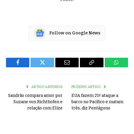
Follow on Google News
Facebook
Twitter
Email
Copy
WhatsA
Link
ARTIGO ANTERIOR
PRÓXIMO ARTIGO
Sandrão compara amor por
EUA fazem 21º ataque a
Suzane von Richthofen e
barco no Pacífico e matam
relação com Elize
três, diz Pentágono