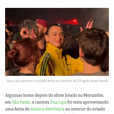
Dua Lipa aparece curtindo festa no interior de SP após show lotado
Algumas horas depois do show lotado no Morumbis,
em
São Paulo
, a cantora
Dua Lipa
foi vista aproveitando
uma festa de
música eletrônica
no interior do estado