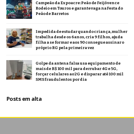
Campeão da Expoacre: Peão de Feijó vence
Rodeio em Touros e garante vaga na Festa do
Peão de Barretos
Impedida de estudar quando criança, mulher
trabalha desde os 6 anos, cria 9 filhos, ajuda
filha a se formar e aos 90 consegue assinar o
próprio RG pela primeira vez
Golpe da antena falsa usa equipamento de
mais de R$ 100 mil para derrubar 4G e 5G,
forçar celulares ao 2G e disparar até 100 mil
SMS fraudulentos por dia
Posts em alta