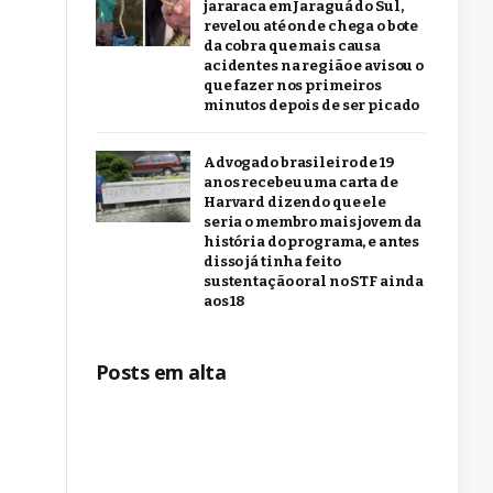
jararaca em Jaraguá do Sul,
revelou até onde chega o bote
da cobra que mais causa
acidentes na região e avisou o
que fazer nos primeiros
minutos depois de ser picado
Advogado brasileiro de 19
anos recebeu uma carta de
Harvard dizendo que ele
seria o membro mais jovem da
história do programa, e antes
disso já tinha feito
sustentação oral no STF ainda
aos 18
Posts em alta