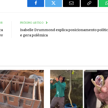
Facebook
Twitter
Email
Copy
Link
OR
PRÓXIMO ARTIGO
ca
Isabelle Drummond explica posicionamento políti
ev
e gera polêmica