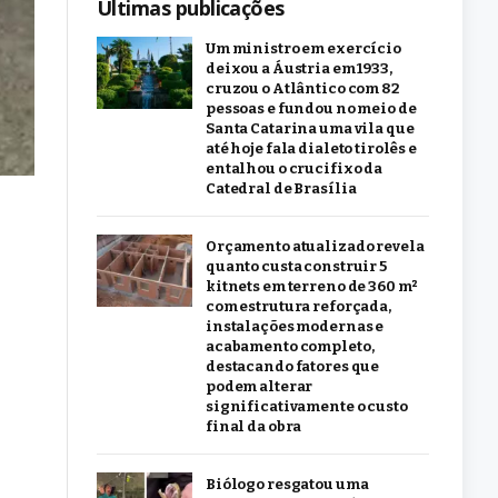
Últimas publicações
Um ministro em exercício
deixou a Áustria em 1933,
cruzou o Atlântico com 82
pessoas e fundou no meio de
Santa Catarina uma vila que
até hoje fala dialeto tirolês e
entalhou o crucifixo da
Catedral de Brasília
Orçamento atualizado revela
quanto custa construir 5
kitnets em terreno de 360 m²
com estrutura reforçada,
instalações modernas e
acabamento completo,
destacando fatores que
podem alterar
significativamente o custo
final da obra
Biólogo resgatou uma