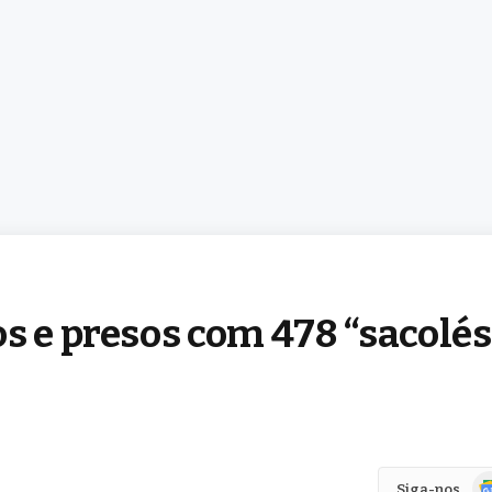
s e presos com 478 “sacolés
Go
Siga-nos