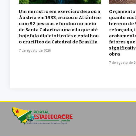
Um ministro em exercício deixou a
Orçamento 
Áustria em 1933, cruzou o Atlântico
quanto cust
com 82 pessoas e fundou no meio
terreno de 
de Santa Catarina uma vila que até
reforçada, 
hoje fala dialeto tirolês e entalhou
acabamento
o crucifixo da Catedral de Brasília
fatores que
significati
7 de agosto de 2026
obra
7 de agosto de 2