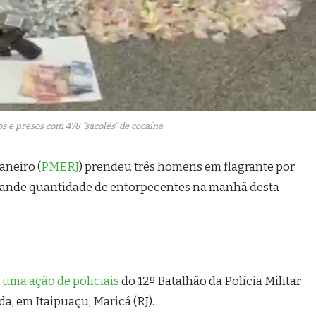
s e presos com 478 “sacolés” de cocaína
aneiro (
PMERJ
) prendeu três homens em flagrante por
grande quantidade de entorpecentes na manhã desta
 uma ação de policiais
do 12º Batalhão da Polícia Militar
, em Itaipuaçu, Maricá (RJ).