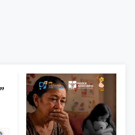
”
ogle