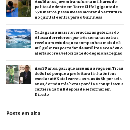
Aos 16 anos, jovem transforma milhares de
palitos de dente em Torre Eiffel gigante de
5,28 metros, passa meses montando estrutura
no quintal e entra para o Guinness
Cada grau a mais no verão faz as geleiras do
Alasca derreterem por três semanas extras,
revela um estudo que acompanhou mais de 3
mil geleiras por radar de satélite e acendeu o
alerta sobre a velocidade do degelo na região
Aos 39 anos, gari que assumiu a vaga em Tibau
do Sul só porque a prefeitura tinha ônibus
escolar até Natal varreu as ruas às 6h por seis
anos, dormiu três horas por dia e conquistou a
carteira da OAB depois de se formar em
Direito
Posts em alta