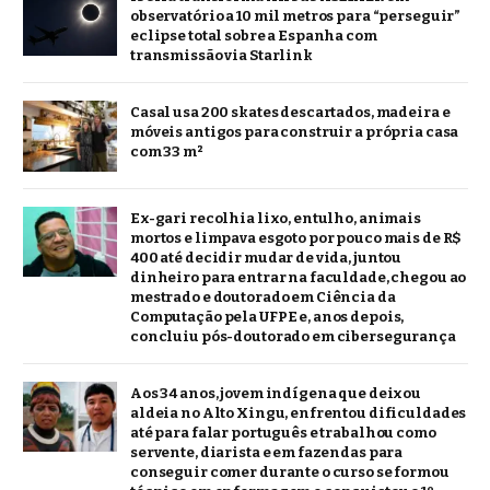
observatório a 10 mil metros para “perseguir”
eclipse total sobre a Espanha com
transmissão via Starlink
Casal usa 200 skates descartados, madeira e
móveis antigos para construir a própria casa
com 33 m²
Ex-gari recolhia lixo, entulho, animais
mortos e limpava esgoto por pouco mais de R$
400 até decidir mudar de vida, juntou
dinheiro para entrar na faculdade, chegou ao
mestrado e doutorado em Ciência da
Computação pela UFPE e, anos depois,
concluiu pós-doutorado em cibersegurança
Aos 34 anos, jovem indígena que deixou
aldeia no Alto Xingu, enfrentou dificuldades
até para falar português e trabalhou como
servente, diarista e em fazendas para
conseguir comer durante o curso se formou