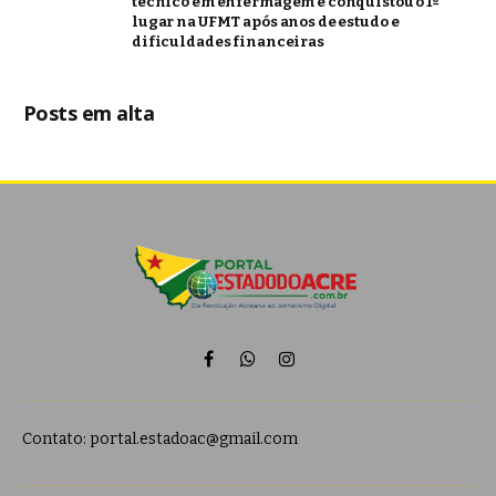
técnico em enfermagem e conquistou o 1º
lugar na UFMT após anos de estudo e
dificuldades financeiras
Posts em alta
Facebook
WhatsApp
Instagram
Contato:
portal.estadoac@gmail.com