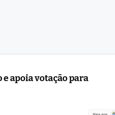
e apoia votação para
Go
Siga-nos