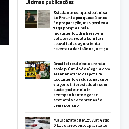
Últimas publicações
Estudante conquistou bolsa
do Prouni após quase 3 anos
de preparação, mas perdeu a
vaga porque a mãe
movimentou dinheiro em
bets, teve a renda familiar
reavaliada e agora tenta
reverter a decisão na Justiça
Brasileiros de baixa renda
estão pulando de alegria com
esse benefício disponível:
documento gratuito garante
viagens interestaduais sem
custo, pode incluir
acompanhante e gerar
economia de centenas de
reais por ano
Mais barato que um Fiat Argo
0 km, carro com capacidade