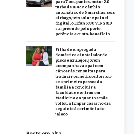
para 7 ocupantes, motor 2.0
turbo de 184 cv, câmbio
automático de 6 marchas, seis
airbags, teto solar e painel
digital, o Lifan X80 VIP 2019
surpreende pelo porte,
potência e custo-benefício
Filha de empregada
doméstica e instalador de
pisos e azulejos, jovem
acompanhava o pai com
câncer às consultas para
traduzir os médicos, tornou-
se a primeira pessoa da
família a concluir a
faculdade e entrou em
Medicina enquanto a mãe
voltou a limpar casas no dia
seguinte à cerimônia do
jaleco
Posts em alta