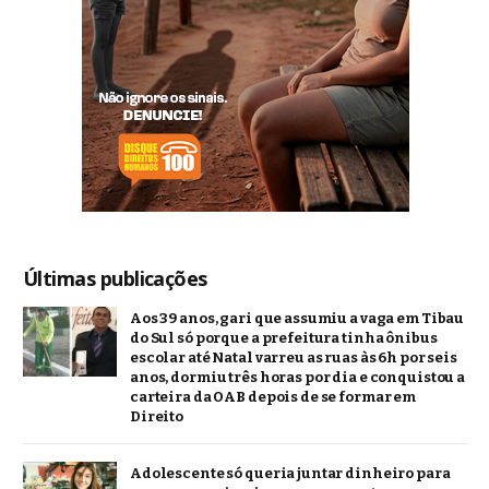
Últimas publicações
Aos 39 anos, gari que assumiu a vaga em Tibau
do Sul só porque a prefeitura tinha ônibus
escolar até Natal varreu as ruas às 6h por seis
anos, dormiu três horas por dia e conquistou a
carteira da OAB depois de se formar em
Direito
Adolescente só queria juntar dinheiro para