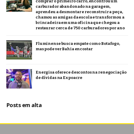
comprar o primeiro carro, encontrou um
carburador abandonado na garagem,
aprendeu a desmontar e reconstruir a peça,
chamou as amigas da escola e transformou a
brincadeira em uma oficina que chegou a
restaurar cerca de 750 carburadores por ano
Fluminense busca empate com o Botafogo,
mas pode ver Bahia encostar
Energisa oferece descontos na renegociação
de dívidas na Expoacre
Posts em alta