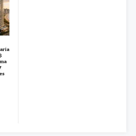
aria
$
uma
7
es