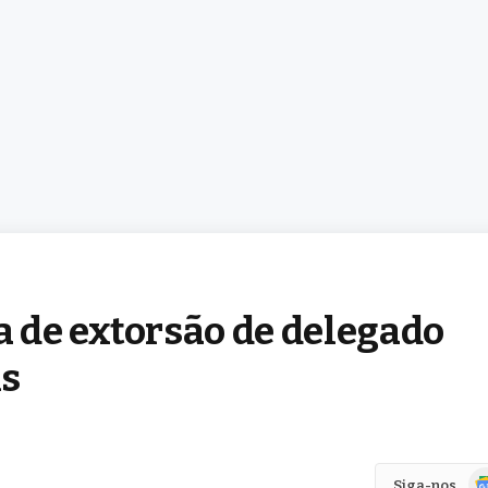
 de extorsão de delegado
is
Go
Siga-nos