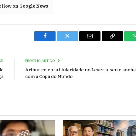
ollow on Google News
Facebook
Twitter
Email
Copy
Link
OR
PRÓXIMO ARTIGO
de
Arthur celebra titularidade no Leverkusen e sonha
ça
com a Copa do Mundo