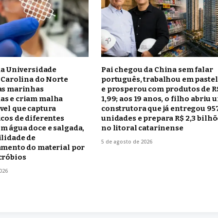
da Universidade
Pai chegou da China sem falar
 Carolina do Norte
português, trabalhou em pastel
as marinhas
e prosperou com produtos de R
s e criam malha
1,99; aos 19 anos, o filho abriu 
vel que captura
construtora que já entregou 95
cos de diferentes
unidades e prepara R$ 2,3 bilhõ
m água doce e salgada,
no litoral catarinense
ilidade de
5 de agosto de 2026
amento do material por
cróbios
026