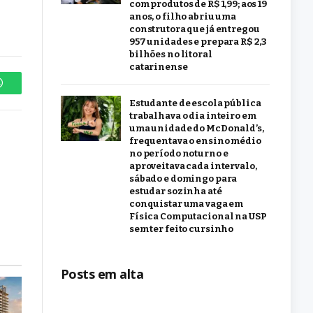
com produtos de R$ 1,99; aos 19
anos, o filho abriu uma
construtora que já entregou
957 unidades e prepara R$ 2,3
bilhões no litoral
catarinense
WhatsApp
Estudante de escola pública
trabalhava o dia inteiro em
uma unidade do McDonald’s,
frequentava o ensino médio
no período noturno e
aproveitava cada intervalo,
sábado e domingo para
estudar sozinha até
conquistar uma vaga em
Física Computacional na USP
sem ter feito cursinho
Posts em alta