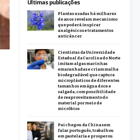
Últimas publicações
Plantas usadas há milhares
de anos revelam mecanismo
que poderá inspirar
analgésicos e tratamentos
anticâncer
Cientistas da Universidade
Estadual da Carolina do Norte
imitam algas marinhas
emaranhadas e criam malha
biodegradável que captura
microplásticos de diferentes
tamanhos em água doce e
salgada, com possibilidade
de reaproveitamento do
material por meio de
micróbios
Pai chegou da China sem
falar português, trabalhou
em pastelaria e prosperou