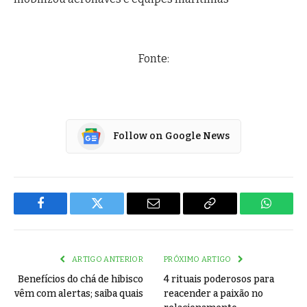
Fonte:
Follow on Google News
Facebook
Twitter
Email
Copy
WhatsA
Link
ARTIGO ANTERIOR
PRÓXIMO ARTIGO
Benefícios do chá de hibisco
4 rituais poderosos para
vêm com alertas; saiba quais
reacender a paixão no