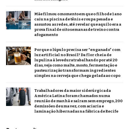
Mãe filmou o momento em que o filho de 1 ano
caiu na piscina de tênis e roupa pesada e
assustou as redes, até revelar que aquilo era a
prova final de oito semanas de treino contra
afogamento
Por que o lúpulo precisa ser “enganado” com
luz artificial no Brasil? Da flor cheia de
lupulina à levedura trabalhando por até 20
dias, veja como malte, mosto, fermentação e
pasteurização transformam ingredientes
simples na cerveja que chega gelada ao copo
Trabalhadores da maior siderúrgica da
América Latina foram chamados numa
reunião de manhã e saíram sem emprego, 200
demissões de uma vez, com aciaria e
laminação hibernadas na fábrica de Recife