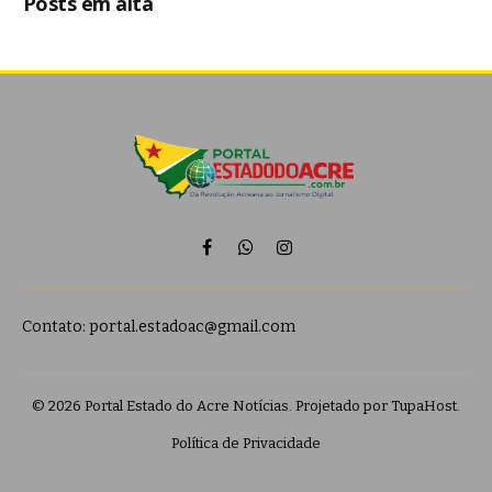
Posts em alta
Facebook
WhatsApp
Instagram
Contato:
portal.estadoac@gmail.com
© 2026 Portal Estado do Acre Notícias. Projetado por
TupaHost
.
Política de Privacidade