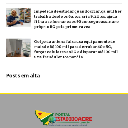
Impedida de estudar quando criança, mulher
trabalha desde os 6 anos, cria 9 filhos, ajuda
filha a se formar e aos 90 consegue assinar o
próprio RG pela primeira vez
Golpe da antena falsa usa equipamento de
mais de R$ 100 mil para derrubar 4G e 5G,
forçar celulares ao 2G e disparar até 100 mil
SMS fraudulentos por dia
Posts em alta