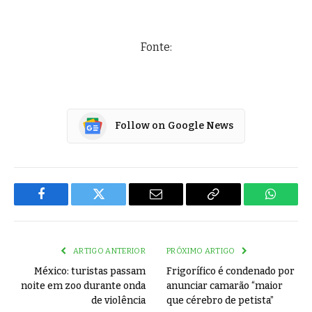
Fonte:
Follow on Google News
Facebook
Twitter
Email
Copy
WhatsA
Link
ARTIGO ANTERIOR
PRÓXIMO ARTIGO
México: turistas passam
Frigorífico é condenado por
noite em zoo durante onda
anunciar camarão “maior
de violência
que cérebro de petista”