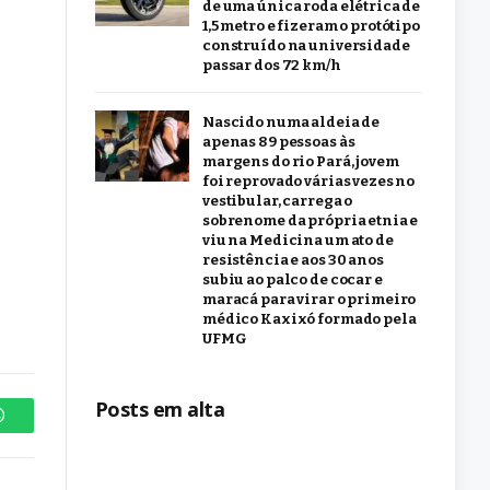
de uma única roda elétrica de
1,5 metro e fizeram o protótipo
construído na universidade
passar dos 72 km/h
Nascido numa aldeia de
apenas 89 pessoas às
margens do rio Pará, jovem
foi reprovado várias vezes no
vestibular, carrega o
sobrenome da própria etnia e
viu na Medicina um ato de
resistência e aos 30 anos
subiu ao palco de cocar e
maracá para virar o primeiro
médico Kaxixó formado pela
UFMG
Posts em alta
WhatsApp