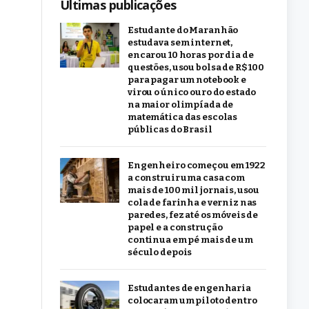
Últimas publicações
Estudante do Maranhão
estudava sem internet,
encarou 10 horas por dia de
questões, usou bolsa de R$ 100
para pagar um notebook e
virou o único ouro do estado
na maior olimpíada de
matemática das escolas
públicas do Brasil
Engenheiro começou em 1922
a construir uma casa com
mais de 100 mil jornais, usou
cola de farinha e verniz nas
paredes, fez até os móveis de
papel e a construção
continua em pé mais de um
século depois
Estudantes de engenharia
colocaram um piloto dentro