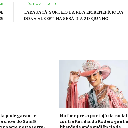
OR
PRÓXIMO ARTIGO
DE
TARAUACÁ: SORTEIO DA RIFA EM BENEFÍCIO DA
ES
DONA ALBERTINA SERÁ DIA 2 DE JUNHO
da pode garantir
Mulher presa por injúria racial
ra show do Som &
contra Rainha do Rodeio ganh
xpoacre nesta sexta-
liberdade após audiência de