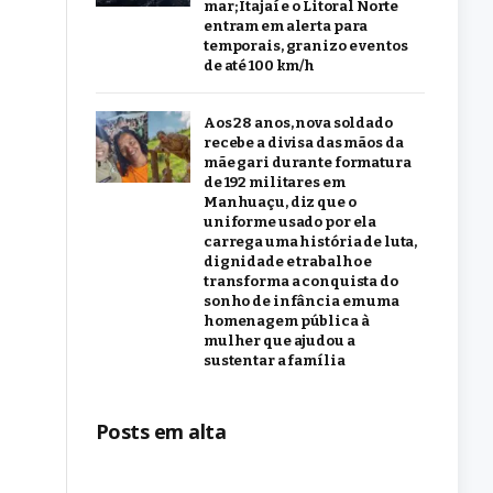
mar; Itajaí e o Litoral Norte
entram em alerta para
temporais, granizo e ventos
de até 100 km/h
Aos 28 anos, nova soldado
recebe a divisa das mãos da
mãe gari durante formatura
de 192 militares em
Manhuaçu, diz que o
uniforme usado por ela
carrega uma história de luta,
dignidade e trabalho e
transforma a conquista do
sonho de infância em uma
homenagem pública à
mulher que ajudou a
sustentar a família
Posts em alta