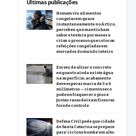
Últimas publicações
Homem viu alimentos
congelarem quase
instantaneamente no Ártico,
percebeu que mantinham
sabor e textura por meses e
criou o processo que colocou
refeições congeladas em
mercados do mundo inteiro
Em vez de alisar o concreto
enquanto ainda existe água
na superfície, acabamento
deve esperar marca de 3 a 6
milímetros — cimento seco
pode enfraquecer o piso e
juntas rasas deixam fissuras
fora de controle
Defesa Civil pede que cidade
de Santa Catarina se prepare
para ‘ciclone bomba’ em alto-