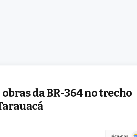
 obras da BR-364 no trecho
 Tarauacá
Go
Siga-nos