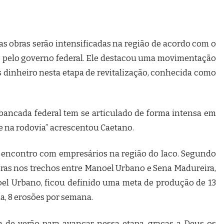
s obras serão intensificadas na região de acordo com o
s pelo governo federal. Ele destacou uma movimentação
s dinheiro nesta etapa de revitalização, conhecida como
bancada federal tem se articulado de forma intensa em
ade na rodovia” acrescentou Caetano.
 encontro com empresários na região do Iaco. Segundo
bras nos trechos entre Manoel Urbano e Sena Madureira,
el Urbano, ficou definido uma meta de produção de 13
a, 8 erosões por semana.
a de verão para avançar nessa etapa, graças a Deus os