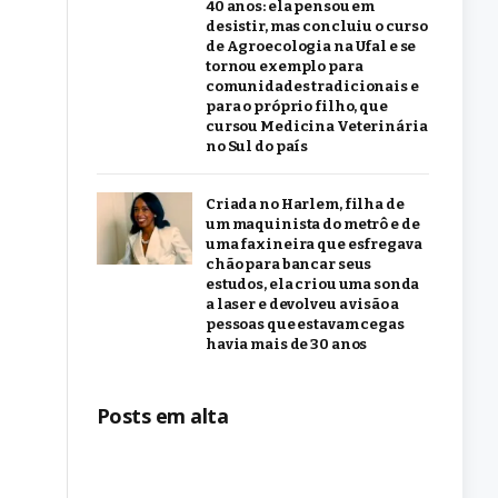
40 anos: ela pensou em
desistir, mas concluiu o curso
de Agroecologia na Ufal e se
tornou exemplo para
comunidades tradicionais e
para o próprio filho, que
cursou Medicina Veterinária
no Sul do país
Criada no Harlem, filha de
um maquinista do metrô e de
uma faxineira que esfregava
chão para bancar seus
estudos, ela criou uma sonda
a laser e devolveu a visão a
pessoas que estavam cegas
havia mais de 30 anos
Posts em alta