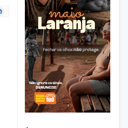
ogle
ws