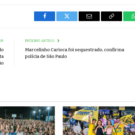
Facebook
Twitter
Email
Copy
Link
OR
PRÓXIMO ARTIGO
do
Marcelinho Carioca foi sequestrado, confirma
ta
polícia de São Paulo
ão