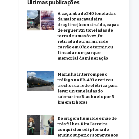
Últimas publicações
A caçamba de 240 toneladas
da maior escavadeira
dragline já construída, capaz
de erguer 325 toneladas de
terra de uma só vez, foi
retirada de uma mina de
carvão em Ohio e terminou
fincada num parque
memorial da mineração
Marinha interrompeu o
tráfego na BR-493 e retirou
trechos da rede elétrica para
levar 619 toneladas do
submarino Riachuelo por 5
km em 11 horas
De origem humilde e mãe de
três filhos, Rita Ferreira
conquistou o diploma de
ensino superior somente aos