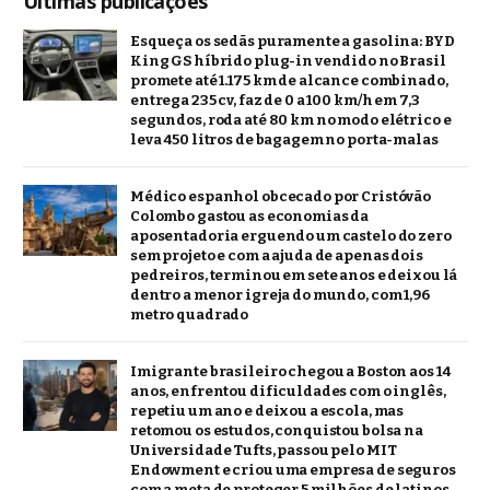
Últimas publicações
Esqueça os sedãs puramente a gasolina: BYD
King GS híbrido plug-in vendido no Brasil
promete até 1.175 km de alcance combinado,
entrega 235 cv, faz de 0 a 100 km/h em 7,3
segundos, roda até 80 km no modo elétrico e
leva 450 litros de bagagem no porta-malas
Médico espanhol obcecado por Cristóvão
Colombo gastou as economias da
aposentadoria erguendo um castelo do zero
sem projeto e com a ajuda de apenas dois
pedreiros, terminou em sete anos e deixou lá
dentro a menor igreja do mundo, com 1,96
metro quadrado
Imigrante brasileiro chegou a Boston aos 14
anos, enfrentou dificuldades com o inglês,
repetiu um ano e deixou a escola, mas
retomou os estudos, conquistou bolsa na
Universidade Tufts, passou pelo MIT
Endowment e criou uma empresa de seguros
com a meta de proteger 5 milhões de latinos