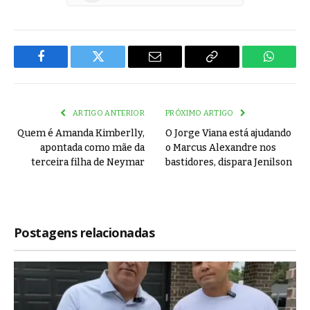
Facebook
Twitter
Email
Copy
WhatsA
Link
ARTIGO ANTERIOR
PRÓXIMO ARTIGO
Quem é Amanda Kimberlly,
O Jorge Viana está ajudando
apontada como mãe da
o Marcus Alexandre nos
terceira filha de Neymar
bastidores, dispara Jenilson
Postagens relacionadas