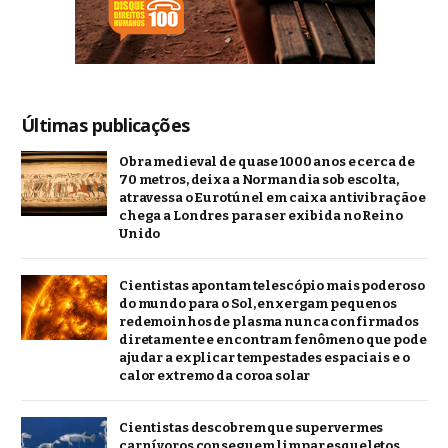
Últimas publicações
Obra medieval de quase 1000 anos e cerca de
70 metros, deixa a Normandia sob escolta,
atravessa o Eurotúnel em caixa antivibração e
chega a Londres para ser exibida no Reino
Unido
Cientistas apontam telescópio mais poderoso
do mundo para o Sol, enxergam pequenos
redemoinhos de plasma nunca confirmados
diretamente e encontram fenômeno que pode
ajudar a explicar tempestades espaciais e o
calor extremo da coroa solar
Cientistas descobrem que supervermes
carnívoros conseguem limpar esqueletos