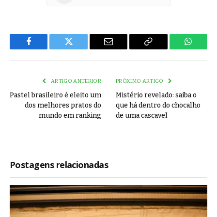
Facebook
Twitter
Email
Copy
WhatsA
Link
ARTIGO ANTERIOR
PRÓXIMO ARTIGO
Pastel brasileiro é eleito um
Mistério revelado: saiba o
dos melhores pratos do
que há dentro do chocalho
mundo em ranking
de uma cascavel
Postagens relacionadas