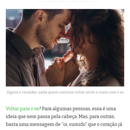
Signos e recaídas: saiba quem costuma voltar atrás e reata com o ex
Voltar para o ex
? Para algumas pessoas, essa é uma
ideia que nem passa pela cabeça. Mas, para outras,
basta uma mensagem de “oi, sumido” que o coração já