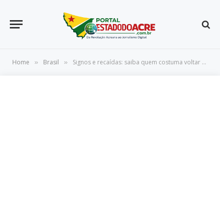
Home
Brasil
Signos e recaídas: saiba quem costuma voltar atrás e reata com o ex
»
»