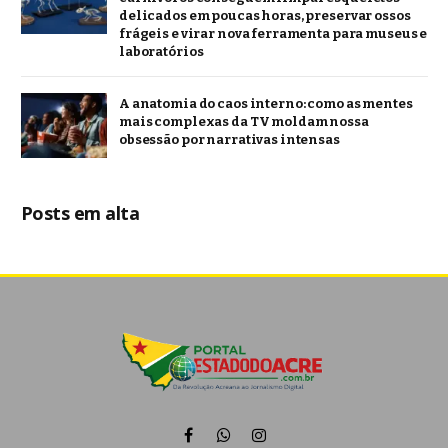
delicados em poucas horas, preservar ossos
frágeis e virar nova ferramenta para museus e
laboratórios
A anatomia do caos interno: como as mentes
mais complexas da TV moldam nossa
obsessão por narrativas intensas
Posts em alta
Facebook
WhatsApp
Instagram