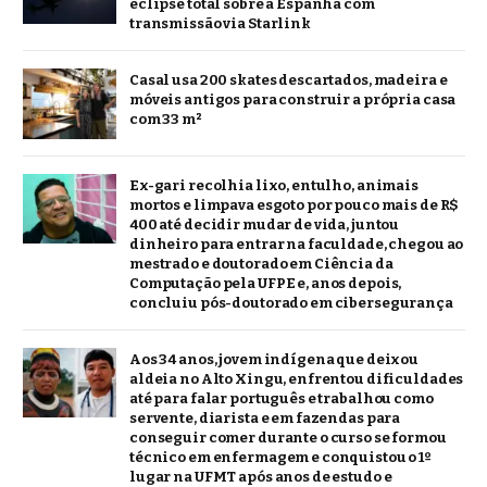
eclipse total sobre a Espanha com
transmissão via Starlink
Casal usa 200 skates descartados, madeira e
móveis antigos para construir a própria casa
com 33 m²
Ex-gari recolhia lixo, entulho, animais
mortos e limpava esgoto por pouco mais de R$
400 até decidir mudar de vida, juntou
dinheiro para entrar na faculdade, chegou ao
mestrado e doutorado em Ciência da
Computação pela UFPE e, anos depois,
concluiu pós-doutorado em cibersegurança
Aos 34 anos, jovem indígena que deixou
aldeia no Alto Xingu, enfrentou dificuldades
até para falar português e trabalhou como
servente, diarista e em fazendas para
conseguir comer durante o curso se formou
técnico em enfermagem e conquistou o 1º
lugar na UFMT após anos de estudo e