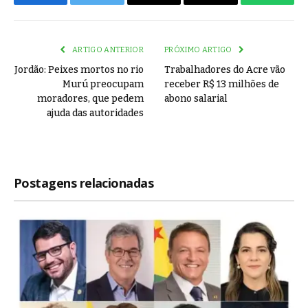
Facebook
Twitter
Email
Copy
WhatsA
Link
ARTIGO ANTERIOR
PRÓXIMO ARTIGO
Jordão: Peixes mortos no rio
Trabalhadores do Acre vão
Murú preocupam
receber R$ 13 milhões de
moradores, que pedem
abono salarial
ajuda das autoridades
Postagens relacionadas