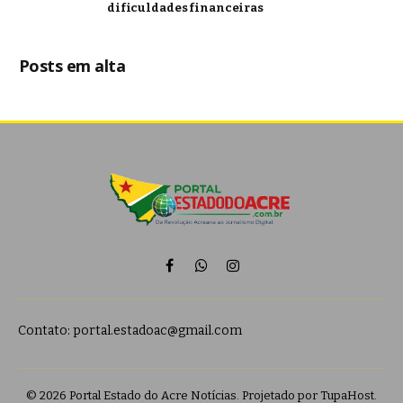
dificuldades financeiras
Posts em alta
Facebook
WhatsApp
Instagram
Contato:
portal.estadoac@gmail.com
© 2026 Portal Estado do Acre Notícias. Projetado por
TupaHost
.