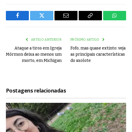
Facebook
Twitter
Email
Copy
WhatsA
Link
ARTIGO ANTERIOR
PRÓXIMO ARTIGO
Ataque a tiros em Igreja
Fofo, mas quase extinto: veja
Mórmon deixa ao menos um
as principais características
morto, em Michigan
do axolote
Postagens relacionadas