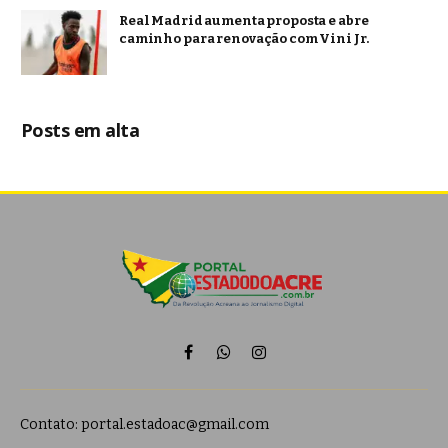
Real Madrid aumenta proposta e abre
caminho para renovação com Vini Jr.
Posts em alta
Facebook
WhatsApp
Instagram
Contato:
portal.estadoac@gmail.com