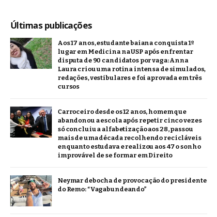
Últimas publicações
Aos 17 anos, estudante baiana conquista 1º
lugar em Medicina na USP após enfrentar
disputa de 90 candidatos por vaga: Anna
Laura criou uma rotina intensa de simulados,
redações, vestibulares e foi aprovada em três
cursos
Carroceiro desde os 12 anos, homem que
abandonou a escola após repetir cinco vezes
só concluiu a alfabetização aos 28, passou
mais de uma década recolhendo recicláveis
enquanto estudava e realizou aos 47 o sonho
improvável de se formar em Direito
Neymar debocha de provocação do presidente
do Remo: “Vagabundeando”