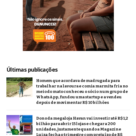
Últimas publicações
Homem que acordava de madrugada para
trabalhar na lavoura e comia marmita fria no
meio do mato conheceu o sócio num grupo de
WhatsApp, fundou uma startup e a vendeu
depois de movimentar R$ 10 bilhões
Dono da megaloja Havan vai investir até R$ 1,2
bilhão para abrir 15 lojas e chegar a 200
unidades, justamente quando a Magazine
Luiza fecha o trimestre com prejuízo de R$