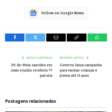
Follow on Google News
Facebook
Twitter
Email
Copy
WhatsA
Link
ARTIGO ANTERIOR
PRÓXIMO ARTIGO
Pé-de-Meia: nascidos em
Governo lança campanha
maio e junho recebem 7ª
para vacinar crianças e
parcela
jovens até 15 anos
Postagens relacionadas