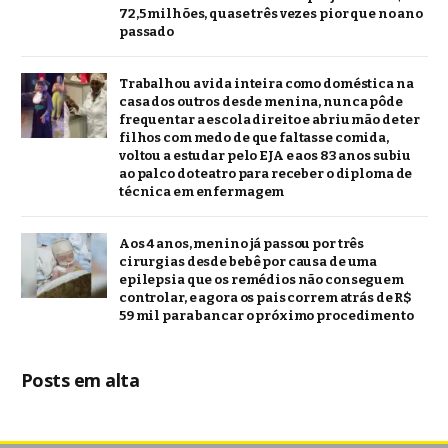
72,5 milhões, quase três vezes pior que no ano
passado
Trabalhou a vida inteira como doméstica na
casa dos outros desde menina, nunca pôde
frequentar a escola direito e abriu mão de ter
filhos com medo de que faltasse comida,
voltou a estudar pelo EJA e aos 83 anos subiu
ao palco do teatro para receber o diploma de
técnica em enfermagem
Aos 4 anos, menino já passou por três
cirurgias desde bebê por causa de uma
epilepsia que os remédios não conseguem
controlar, e agora os pais correm atrás de R$
59 mil para bancar o próximo procedimento
Posts em alta