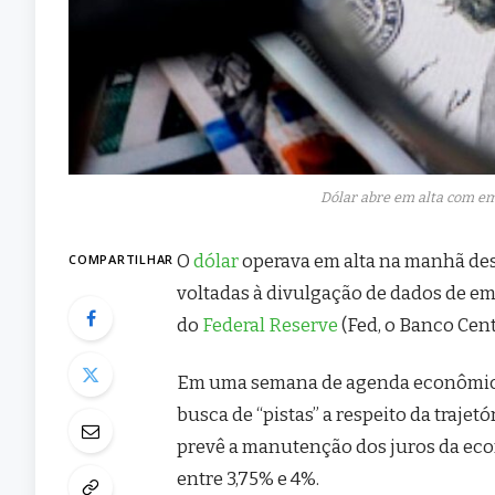
Dólar abre em alta com em
O
dólar
operava em alta na manhã dest
COMPARTILHAR
voltadas à divulgação de dados de e
do
Federal Reserve
(Fed, o Banco Cen
Em uma semana de agenda econômica 
busca de “pistas” a respeito da trajet
prevê a manutenção dos juros da eco
entre 3,75% e 4%.