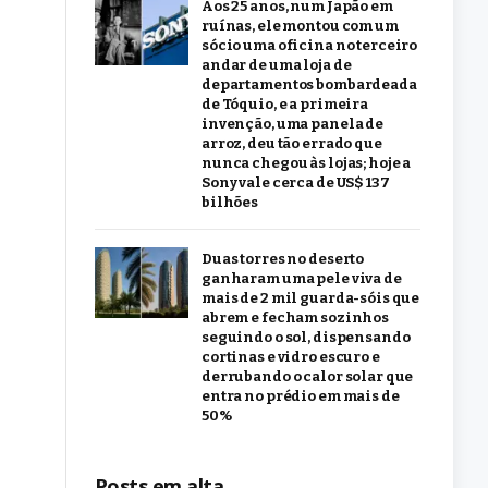
Aos 25 anos, num Japão em
ruínas, ele montou com um
sócio uma oficina no terceiro
andar de uma loja de
departamentos bombardeada
de Tóquio, e a primeira
invenção, uma panela de
arroz, deu tão errado que
nunca chegou às lojas; hoje a
Sony vale cerca de US$ 137
bilhões
Duas torres no deserto
ganharam uma pele viva de
mais de 2 mil guarda-sóis que
abrem e fecham sozinhos
seguindo o sol, dispensando
cortinas e vidro escuro e
derrubando o calor solar que
entra no prédio em mais de
50%
Posts em alta