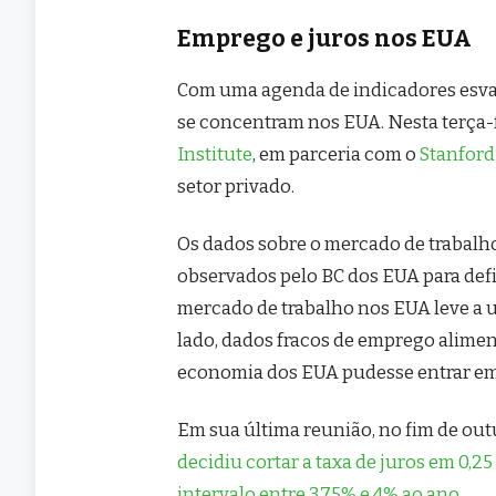
Emprego e juros nos EUA
Com uma agenda de indicadores esvaz
se concentram nos EUA. Nesta terça-fe
Institute
, em parceria com o
Stanford
setor privado.
Os dados sobre o mercado de trabal
observados pelo BC dos EUA para defi
mercado de trabalho nos EUA leve a u
lado, dados fracos de emprego alimen
economia dos EUA pudesse entrar em
Em sua última reunião, no fim de out
decidiu cortar a taxa de juros em 0,2
intervalo entre 3,75% e 4% ao ano
.