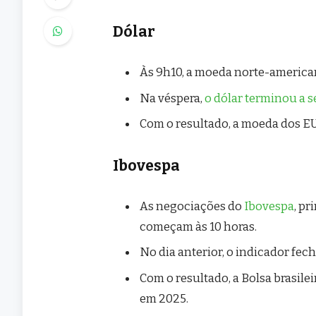
Dólar
Às 9h10, a moeda norte-american
Na véspera,
o dólar terminou a s
Com o resultado, a moeda dos EU
Ibovespa
As negociações do
Ibovespa
, pr
começam às 10 horas.
No dia anterior, o indicador fec
Com o resultado, a Bolsa brasil
em 2025.