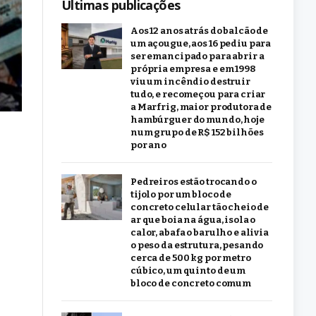
Últimas publicações
Aos 12 anos atrás do balcão de
um açougue, aos 16 pediu para
ser emancipado para abrir a
própria empresa e em 1998
viu um incêndio destruir
tudo, e recomeçou para criar
a Marfrig, maior produtora de
hambúrguer do mundo, hoje
num grupo de R$ 152 bilhões
por ano
Pedreiros estão trocando o
tijolo por um bloco de
concreto celular tão cheio de
ar que boia na água, isola o
calor, abafa o barulho e alivia
o peso da estrutura, pesando
cerca de 500 kg por metro
cúbico, um quinto de um
bloco de concreto comum