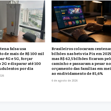
tena falsa usa
Brasileiros colocaram centena
o de mais de R$ 100 mil
bilhões nas bets via Pix em 2025
ar 4G e 5G, forçar
mas R$ 62,5 bilhões ficaram pel
o 2G e disparar até 100
caminho e passaram a pesar no
udulentos por dia
orçamento das famílias em me
ao endividamento de 81,6%
026
6 de agosto de 2026