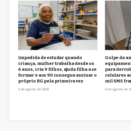
Impedida de estudar quando
Golpe da an
criança, mulher trabalha desde os
equipament
6 anos, cria 9 filhos, ajuda filha a se
para derrub
formar e aos 90 consegue assinar o
celulares a
próprio RG pela primeira vez
mil SMS fra
6 de agosto de 2026
6 de agosto de 2