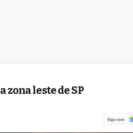
a zona leste de SP
Go
Siga-nos
Ne