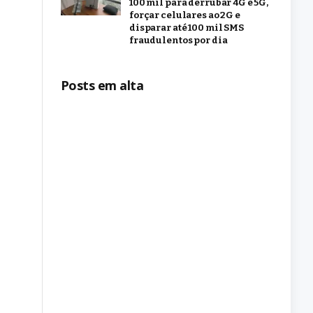
100 mil para derrubar 4G e 5G,
forçar celulares ao 2G e
disparar até 100 mil SMS
fraudulentos por dia
Posts em alta