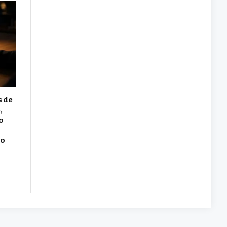
s de
,
o
io