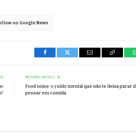
ollow on Google News
Facebook
Twitter
Email
Copy
Link
OR
PRÓXIMO ARTIGO
e:
Food noise: o ruído mental que não te deixa parar 
o”
pensar em comida