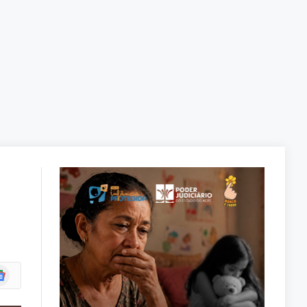
ogle
ws