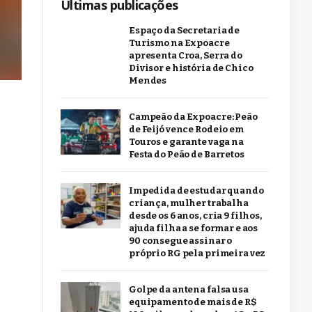
Últimas publicações
Espaço da Secretaria de
Turismo na Expoacre
apresenta Croa, Serra do
Divisor e história de Chico
Mendes
Campeão da Expoacre: Peão
de Feijó vence Rodeio em
Touros e garante vaga na
Festa do Peão de Barretos
Impedida de estudar quando
criança, mulher trabalha
desde os 6 anos, cria 9 filhos,
ajuda filha a se formar e aos
90 consegue assinar o
próprio RG pela primeira vez
Golpe da antena falsa usa
equipamento de mais de R$