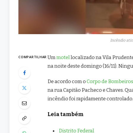
Incêndio ati
Um
motel
localizado na Vila Prudente
COMPARTILHAR
na noite deste domingo (16/11). Ningu
De acordo com o
Corpo de Bombeiro
na rua Capitão Pacheco e Chaves. Qu
incêndio foi rapidamente controlado
Leia também
Distrito Federal