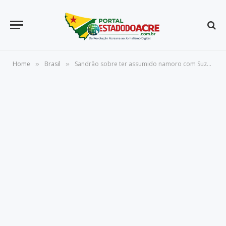
Home
Brasil
Sandrão sobre ter assumido namoro com Suzane: “É um preço caro”
»
»