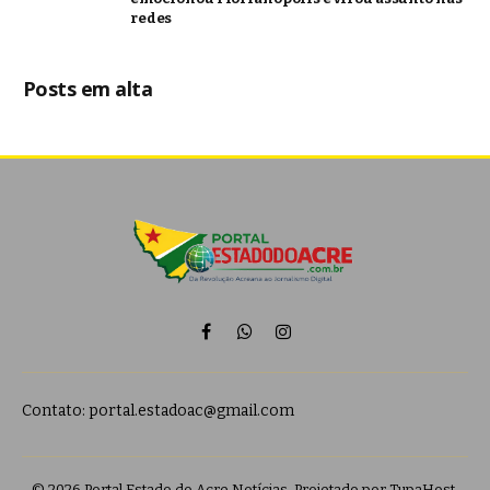
redes
Posts em alta
Facebook
WhatsApp
Instagram
Contato:
portal.estadoac@gmail.com
© 2026 Portal Estado do Acre Notícias. Projetado por
TupaHost
.