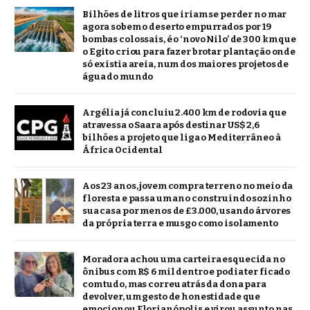
Bilhões de litros que iriam se perder no mar
agora sobem o deserto empurrados por 19
bombas colossais, é o ‘novo Nilo’ de 300 km que
o Egito criou para fazer brotar plantação onde
só existia areia, num dos maiores projetos de
água do mundo
Argélia já concluiu 2.400 km de rodovia que
atravessa o Saara após destinar US$ 2,6
bilhões a projeto que liga o Mediterrâneo à
África Ocidental
Aos 23 anos, jovem compra terreno no meio da
floresta e passa um ano construindo sozinho
sua casa por menos de £3.000, usando árvores
da própria terra e musgo como isolamento
Moradora achou uma carteira esquecida no
ônibus com R$ 6 mil dentro e podia ter ficado
com tudo, mas correu atrás da dona para
devolver, um gesto de honestidade que
emocionou Florianópolis e virou assunto nas