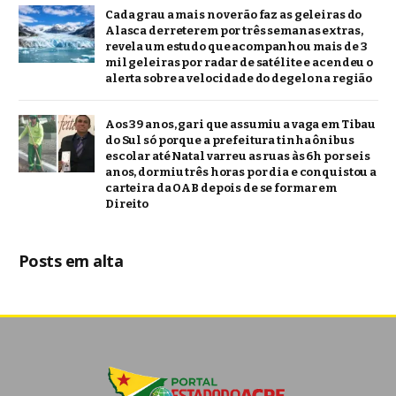
Cada grau a mais no verão faz as geleiras do
Alasca derreterem por três semanas extras,
revela um estudo que acompanhou mais de 3
mil geleiras por radar de satélite e acendeu o
alerta sobre a velocidade do degelo na região
Aos 39 anos, gari que assumiu a vaga em Tibau
do Sul só porque a prefeitura tinha ônibus
escolar até Natal varreu as ruas às 6h por seis
anos, dormiu três horas por dia e conquistou a
carteira da OAB depois de se formar em
Direito
Posts em alta