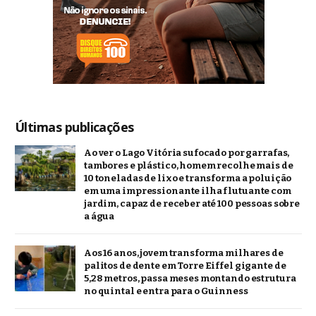
Últimas publicações
Ao ver o Lago Vitória sufocado por garrafas,
tambores e plástico, homem recolhe mais de
10 toneladas de lixo e transforma a poluição
em uma impressionante ilha flutuante com
jardim, capaz de receber até 100 pessoas sobre
a água
Aos 16 anos, jovem transforma milhares de
palitos de dente em Torre Eiffel gigante de
5,28 metros, passa meses montando estrutura
no quintal e entra para o Guinness