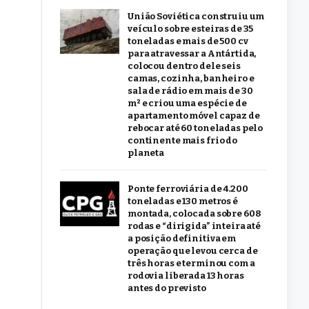
União Soviética construiu um
veículo sobre esteiras de 35
toneladas e mais de 500 cv
para atravessar a Antártida,
colocou dentro dele seis
camas, cozinha, banheiro e
sala de rádio em mais de 30
m² e criou uma espécie de
apartamento móvel capaz de
rebocar até 60 toneladas pelo
continente mais frio do
planeta
Ponte ferroviária de 4.200
toneladas e 130 metros é
montada, colocada sobre 608
rodas e “dirigida” inteira até
a posição definitiva em
operação que levou cerca de
três horas e terminou com a
rodovia liberada 13 horas
antes do previsto