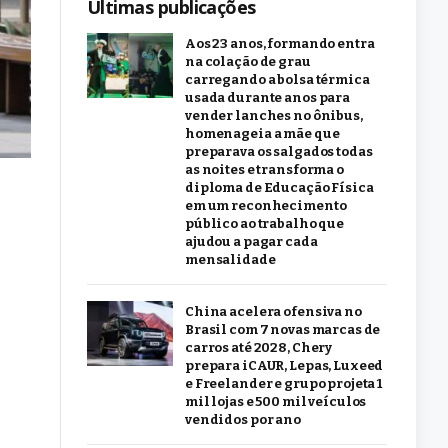
Últimas publicações
Aos 23 anos, formando entra
na colação de grau
carregando a bolsa térmica
usada durante anos para
vender lanches no ônibus,
homenageia a mãe que
preparava os salgados todas
as noites e transforma o
diploma de Educação Física
em um reconhecimento
público ao trabalho que
ajudou a pagar cada
mensalidade
China acelera ofensiva no
Brasil com 7 novas marcas de
carros até 2028, Chery
prepara iCAUR, Lepas, Luxeed
e Freelander e grupo projeta 1
mil lojas e 500 mil veículos
vendidos por ano