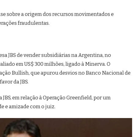
ise sobre a origem dos recursos movimentados e
erações fraudulentas.
esa JBS de vender subsidiárias na Argentina, no
aliado em US$ 300 milhões, ligado à Minerva. O
ração Bullish, que apurou desvios no Banco Nacional de
avor da JBS.
da JBS, em relação à Operação Greenfield, por um
e e amizade com o juiz.