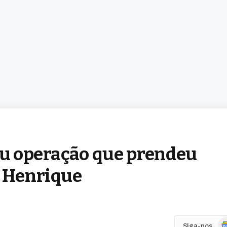
zou operação que prendeu
o Henrique
Go
Siga-nos