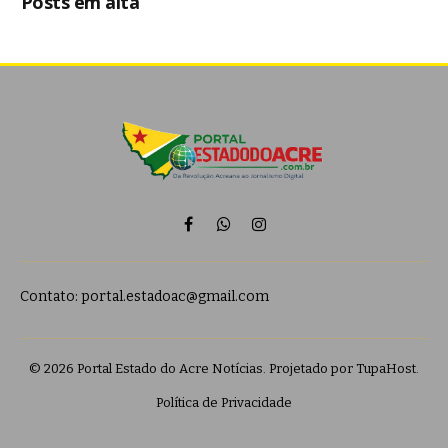
Posts em alta
Facebook
WhatsApp
Instagram
Contato:
portal.estadoac@gmail.com
© 2026 Portal Estado do Acre Notícias. Projetado por
TupaHost
.
Política de Privacidade