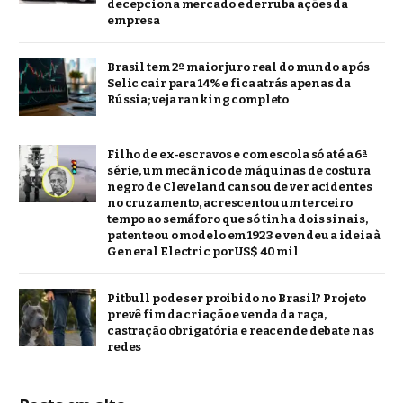
decepciona mercado e derruba ações da
empresa
Brasil tem 2º maior juro real do mundo após
Selic cair para 14% e fica atrás apenas da
Rússia; veja ranking completo
Filho de ex-escravos e com escola só até a 6ª
série, um mecânico de máquinas de costura
negro de Cleveland cansou de ver acidentes
no cruzamento, acrescentou um terceiro
tempo ao semáforo que só tinha dois sinais,
patenteou o modelo em 1923 e vendeu a ideia à
General Electric por US$ 40 mil
Pitbull pode ser proibido no Brasil? Projeto
prevê fim da criação e venda da raça,
castração obrigatória e reacende debate nas
redes