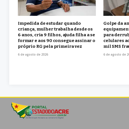
Impedida de estudar quando
Golpe da an
criança, mulher trabalha desde os
equipament
6 anos, cria 9 filhos, ajuda filha a se
para derrub
formar e aos 90 consegue assinar o
celulares a
próprio RG pela primeira vez
mil SMS fra
6 de agosto de 2026
6 de agosto de 2