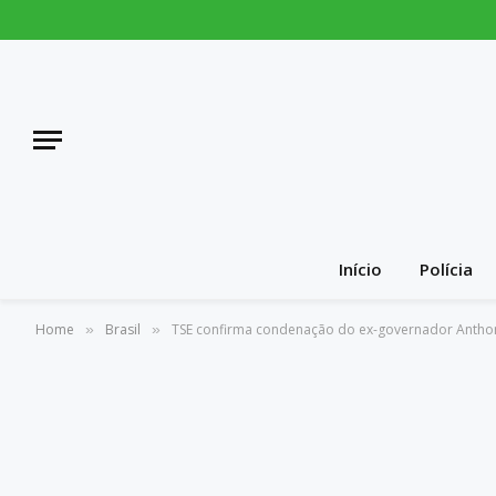
Início
Polícia
Home
Brasil
TSE confirma condenação do ex-governador Anthon
»
»