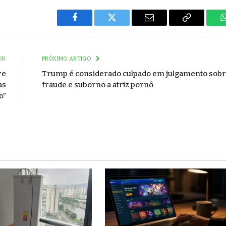
Facebook
Twitter
Email
Copy
Link
OR
PRÓXIMO ARTIGO
re
Trump é considerado culpado em julgamento sob
as
fraude e suborno a atriz pornô
o”