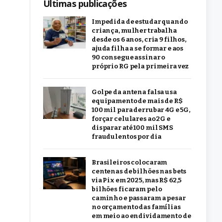
Últimas publicações
Impedida de estudar quando
criança, mulher trabalha
desde os 6 anos, cria 9 filhos,
ajuda filha a se formar e aos
90 consegue assinar o
próprio RG pela primeira vez
Golpe da antena falsa usa
equipamento de mais de R$
100 mil para derrubar 4G e 5G,
forçar celulares ao 2G e
disparar até 100 mil SMS
fraudulentos por dia
Brasileiros colocaram
centenas de bilhões nas bets
via Pix em 2025, mas R$ 62,5
bilhões ficaram pelo
caminho e passaram a pesar
no orçamento das famílias
em meio ao endividamento de