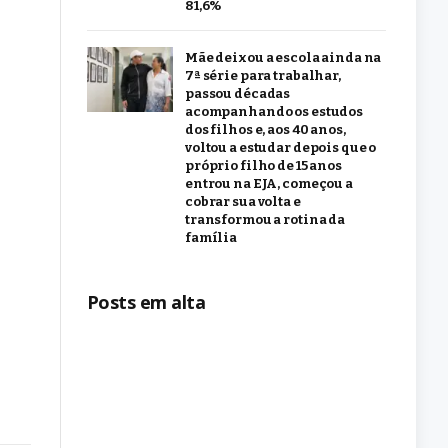
81,6%
Mãe deixou a escola ainda na
7ª série para trabalhar,
passou décadas
acompanhando os estudos
dos filhos e, aos 40 anos,
voltou a estudar depois que o
próprio filho de 15 anos
entrou na EJA, começou a
cobrar sua volta e
transformou a rotina da
família
Posts em alta